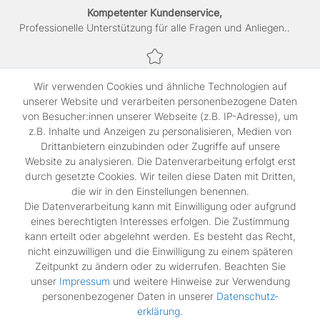
Kompetenter Kundenservice,
Professionelle Unterstützung für alle Fragen und Anliegen..
Sichere Bezahlung,
Wir verwenden Cookies und ähnliche Technologien auf
SSL-verschlüsselte Abwicklung für maximale Sicherheit.
unserer Website und verarbeiten personenbezogene Daten
von Besucher:innen unserer Webseite (z.B. IP-Adresse), um
z.B. Inhalte und Anzeigen zu personalisieren, Medien von
Shop
Drittanbietern einzubinden oder Zugriffe auf unsere
Kontakt
Website zu analysieren. Die Datenverarbeitung erfolgt erst
durch gesetzte Cookies. Wir teilen diese Daten mit Dritten,
die wir in den Einstellungen benennen.
Rechtliches
Die Datenverarbeitung kann mit Einwilligung oder aufgrund
Widerrufs­recht
eines berechtigten Interesses erfolgen. Die Zustimmung
Impressum
kann erteilt oder abgelehnt werden. Es besteht das Recht,
Daten­schutz­erklärung
nicht einzuwilligen und die Einwilligung zu einem späteren
AGB
Zeitpunkt zu ändern oder zu widerrufen. Beachten Sie
Vertrag widerrufen
unser
Impressum
und weitere Hinweise zur Verwendung
personenbezogener Daten in unserer
Daten­schutz­
erklärung
.