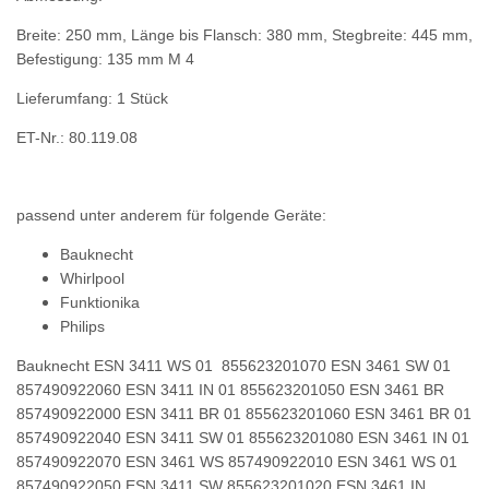
Breite: 250 mm, Länge bis Flansch: 380 mm, Stegbreite: 445 mm,
Befestigung: 135 mm M 4
Lieferumfang: 1 Stück
ET-Nr.: 80.119.08
passend unter anderem für folgende Geräte:
Bauknecht
Whirlpool
Funktionika
Philips
Bauknecht
ESN 3411 WS 01 855623201070 ESN 3461 SW 01
857490922060 ESN 3411 IN 01 855623201050 ESN 3461 BR
857490922000 ESN 3411 BR 01 855623201060 ESN 3461 BR 01
857490922040 ESN 3411 SW 01 855623201080 ESN 3461 IN 01
857490922070 ESN 3461 WS 857490922010 ESN 3461 WS 01
857490922050 ESN 3411 SW 855623201020 ESN 3461 IN