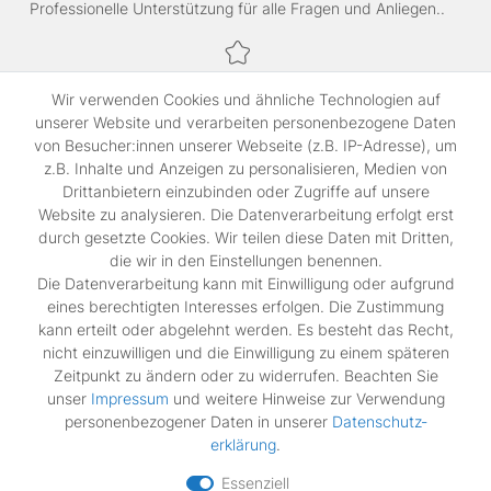
Professionelle Unterstützung für alle Fragen und Anliegen..
Sichere Bezahlung,
Wir verwenden Cookies und ähnliche Technologien auf
SSL-verschlüsselte Abwicklung für maximale Sicherheit.
unserer Website und verarbeiten personenbezogene Daten
von Besucher:innen unserer Webseite (z.B. IP-Adresse), um
z.B. Inhalte und Anzeigen zu personalisieren, Medien von
Shop
Drittanbietern einzubinden oder Zugriffe auf unsere
Kontakt
Website zu analysieren. Die Datenverarbeitung erfolgt erst
durch gesetzte Cookies. Wir teilen diese Daten mit Dritten,
die wir in den Einstellungen benennen.
Rechtliches
Die Datenverarbeitung kann mit Einwilligung oder aufgrund
Widerrufs­recht
eines berechtigten Interesses erfolgen. Die Zustimmung
Impressum
kann erteilt oder abgelehnt werden. Es besteht das Recht,
Daten­schutz­erklärung
nicht einzuwilligen und die Einwilligung zu einem späteren
AGB
Zeitpunkt zu ändern oder zu widerrufen. Beachten Sie
Vertrag widerrufen
unser
Impressum
und weitere Hinweise zur Verwendung
personenbezogener Daten in unserer
Daten­schutz­
erklärung
.
Zahlungsarten
Essenziell