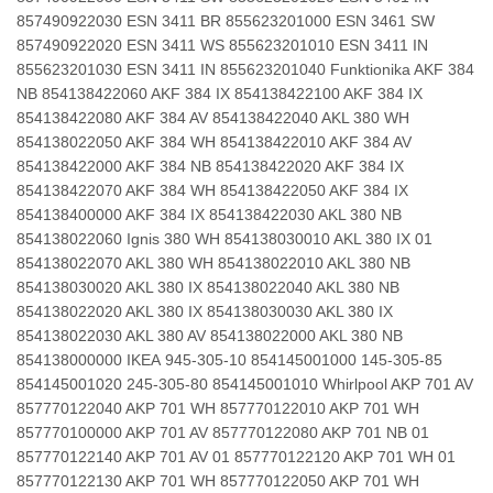
857490922030 ESN 3411 BR 855623201000 ESN 3461 SW
857490922020 ESN 3411 WS 855623201010 ESN 3411 IN
855623201030 ESN 3411 IN 855623201040
Funktionika
AKF 384
NB 854138422060 AKF 384 IX 854138422100 AKF 384 IX
854138422080 AKF 384 AV 854138422040 AKL 380 WH
854138022050 AKF 384 WH 854138422010 AKF 384 AV
854138422000 AKF 384 NB 854138422020 AKF 384 IX
854138422070 AKF 384 WH 854138422050 AKF 384 IX
854138400000 AKF 384 IX 854138422030 AKL 380 NB
854138022060
Ignis
380 WH 854138030010 AKL 380 IX 01
854138022070 AKL 380 WH 854138022010 AKL 380 NB
854138030020 AKL 380 IX 854138022040 AKL 380 NB
854138022020 AKL 380 IX 854138030030 AKL 380 IX
854138022030 AKL 380 AV 854138022000 AKL 380 NB
854138000000
IKEA
945-305-10 854145001000 145-305-85
854145001020 245-305-80 854145001010
Whirlpool
AKP 701 AV
857770122040 AKP 701 WH 857770122010 AKP 701 WH
857770100000 AKP 701 AV 857770122080 AKP 701 NB 01
857770122140 AKP 701 AV 01 857770122120 AKP 701 WH 01
857770122130 AKP 701 WH 857770122050 AKP 701 WH