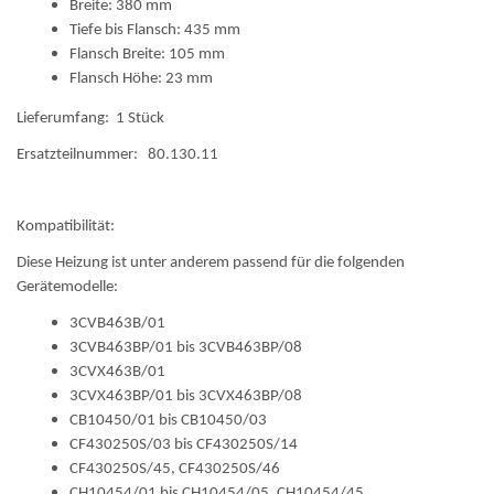
Breite: 380 mm
Tiefe bis Flansch: 435 mm
Flansch Breite: 105 mm
Flansch Höhe: 23 mm
Lieferumfang: 1 Stück
Ersatzteilnummer: 80.130.11
Kompatibilität:
Diese Heizung ist unter anderem passend für die folgenden
Gerätemodelle:
3CVB463B/01
3CVB463BP/01 bis 3CVB463BP/08
3CVX463B/01
3CVX463BP/01 bis 3CVX463BP/08
CB10450/01 bis CB10450/03
CF430250S/03 bis CF430250S/14
CF430250S/45, CF430250S/46
CH10454/01 bis CH10454/05, CH10454/45