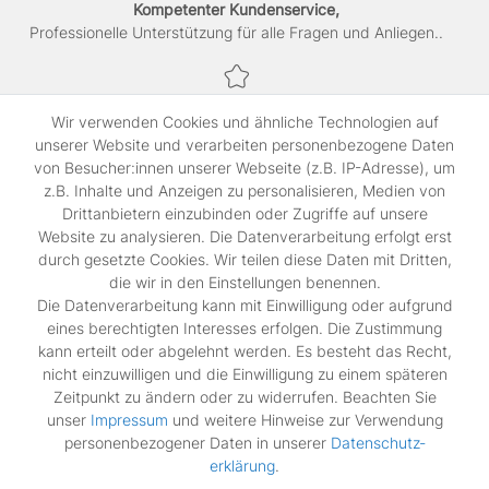
Kompetenter Kundenservice,
Professionelle Unterstützung für alle Fragen und Anliegen..
Sichere Bezahlung,
Wir verwenden Cookies und ähnliche Technologien auf
SSL-verschlüsselte Abwicklung für maximale Sicherheit.
unserer Website und verarbeiten personenbezogene Daten
von Besucher:innen unserer Webseite (z.B. IP-Adresse), um
z.B. Inhalte und Anzeigen zu personalisieren, Medien von
Shop
Drittanbietern einzubinden oder Zugriffe auf unsere
Kontakt
Website zu analysieren. Die Datenverarbeitung erfolgt erst
durch gesetzte Cookies. Wir teilen diese Daten mit Dritten,
die wir in den Einstellungen benennen.
Rechtliches
Die Datenverarbeitung kann mit Einwilligung oder aufgrund
Widerrufs­recht
eines berechtigten Interesses erfolgen. Die Zustimmung
Impressum
kann erteilt oder abgelehnt werden. Es besteht das Recht,
Daten­schutz­erklärung
nicht einzuwilligen und die Einwilligung zu einem späteren
AGB
Zeitpunkt zu ändern oder zu widerrufen. Beachten Sie
Vertrag widerrufen
unser
Impressum
und weitere Hinweise zur Verwendung
personenbezogener Daten in unserer
Daten­schutz­
erklärung
.
Zahlungsarten