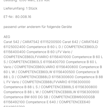
Lieferumfang: 1 Stück
ET-Nr.: 80.008.16
passend unter anderem für folgende Geräte
AEG
Carat 542 / CARAT542 61115200500 Carat 642 / CARAT642
61125002400 Competence B 60 L D / COMPETENCEB60LD
61156400400 Competence B 60 LFV Vario /
COMPETENCEB60LFVVARIO 61156401000 Competence B 60 L
S / COMPETENCEB60LS 61156400700 Competence B 60 L
Vario / COMPETENCEB60LVARIO 61156400800 Competence B
60 L W / COMPETENCEB60LW 61156400500 Competence B
88 L D / COMPETENCEB88LD 61156300600 Competence B 88
L FV Vario / COMPETENCEB88LFVVARIO 61156300000
Competence B 88 L S / COMPETENCEB88LS 61156300800
Competence B 88 L W / COMPETENCEB88LW 61156300900
Competence BW 600 DG SB / COMPETENCEBW600DGSB
61156492100 Competence E 640 / COMPETENCEE640
61141603700