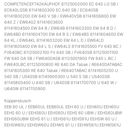
COMPETENCEF742KAUFHOF 61125002000 EC 640 LG SB /
EC640LGSB 61141800300 EC 640 SB / EC640SB
61141800200 EW 640 V SB / EW640VSB 61141606800 EW
640 Z / EW640Z 61141603600
61141604500 EW 64 B / EW64B 61141603300 EW 64 B D /
EW64BD 61141604700 EW 64 B S / EW64BS 61141604600 EW
64 KL / EW64KL 61141603200 EW 64 L D / EW64LD
61141605400 EW 64 L S / EW64LS 61141605500 FV 640 BC /
FV640BC 61125002100 FV 640 SB / FV640SB 61125001100
FW 640 DA SB / FW640DASB 61125001900 FW 640 L BC /
FW640LBC 61125000800 RE 640 DA Tabak / RE640DATABAC
61141605300 RE 640 Tabak / RE640TABAC 61141605200 U
540 SB / U540SB 61145900300 U 540 S SB / U540SSB
61145800400 U 640 SB / U640SB 61141700700 U 640 W /
U640W 61141700900
Küppersbusch
EEB 60 UL / EEB60UL EEB60UL EEH 60 U / EEH60U EEH60U
EEHS 60 U / EEHS60U EEHS60U EEHS 60 UBW / EEHS60UBW
EEHS60UBW EEHS 61 U / EEHS61U EEHS61U EEHSW 60 U /
EEHSW60U EEHSW60U EEHWS 61 U / EEHWS61U EEHWS61U