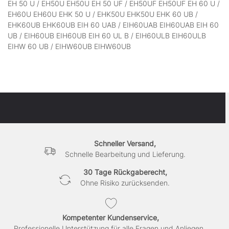
EH 50 U / EH50U EH50U EH 50 UF / EH50UF EH50UF EH 60 U /
EH60U EH60U EHK 50 U / EHK50U EHK50U EHK 60 UB /
EHK60UB EHK60UB EIH 60 UAB / EIH60UAB EIH60UAB EIH 60
UB / EIH60UB EIH60UB EIH 60 UL B / EIH60ULB EIH60ULB
EIHW 60 UB / EIHW60UB EIHW60UB
Schneller Versand,
Schnelle Bearbeitung und Lieferung.
30 Tage Rückgaberecht,
Ohne Risiko zurücksenden.
Kompetenter Kundenservice,
Professionelle Unterstützung für alle Fragen und Anliegen..