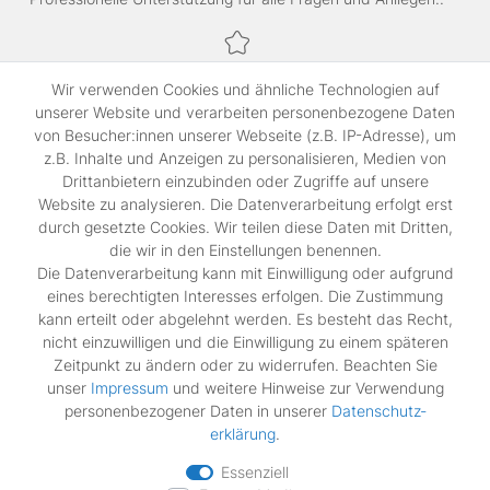
Sichere Bezahlung,
Wir verwenden Cookies und ähnliche Technologien auf
SSL-verschlüsselte Abwicklung für maximale Sicherheit.
unserer Website und verarbeiten personenbezogene Daten
von Besucher:innen unserer Webseite (z.B. IP-Adresse), um
z.B. Inhalte und Anzeigen zu personalisieren, Medien von
Shop
Drittanbietern einzubinden oder Zugriffe auf unsere
Kontakt
Website zu analysieren. Die Datenverarbeitung erfolgt erst
durch gesetzte Cookies. Wir teilen diese Daten mit Dritten,
die wir in den Einstellungen benennen.
Rechtliches
Die Datenverarbeitung kann mit Einwilligung oder aufgrund
Widerrufs­recht
eines berechtigten Interesses erfolgen. Die Zustimmung
Impressum
kann erteilt oder abgelehnt werden. Es besteht das Recht,
Daten­schutz­erklärung
nicht einzuwilligen und die Einwilligung zu einem späteren
AGB
Zeitpunkt zu ändern oder zu widerrufen. Beachten Sie
Vertrag widerrufen
unser
Impressum
und weitere Hinweise zur Verwendung
personenbezogener Daten in unserer
Daten­schutz­
erklärung
.
Zahlungsarten
Essenziell