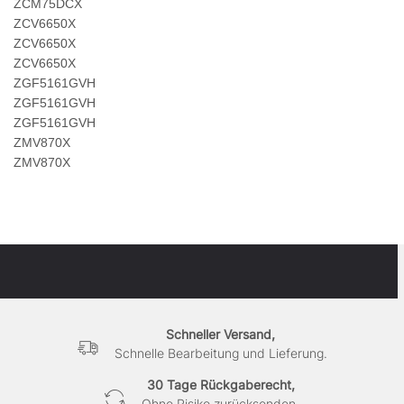
ZCM75DCX
ZCV6650X
ZCV6650X
ZCV6650X
ZGF5161GVH
ZGF5161GVH
ZGF5161GVH
ZMV870X
ZMV870X
Schneller Versand,
Schnelle Bearbeitung und Lieferung.
30 Tage Rückgaberecht,
Ohne Risiko zurücksenden.