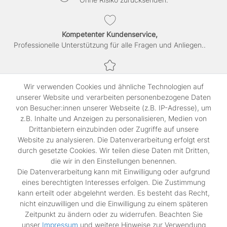
Kompetenter Kundenservice,
Professionelle Unterstützung für alle Fragen und Anliegen..
Sichere Bezahlung,
Wir verwenden Cookies und ähnliche Technologien auf
SSL-verschlüsselte Abwicklung für maximale Sicherheit.
unserer Website und verarbeiten personenbezogene Daten
von Besucher:innen unserer Webseite (z.B. IP-Adresse), um
z.B. Inhalte und Anzeigen zu personalisieren, Medien von
Shop
Drittanbietern einzubinden oder Zugriffe auf unsere
Kontakt
Website zu analysieren. Die Datenverarbeitung erfolgt erst
durch gesetzte Cookies. Wir teilen diese Daten mit Dritten,
die wir in den Einstellungen benennen.
Rechtliches
Die Datenverarbeitung kann mit Einwilligung oder aufgrund
Widerrufs­recht
eines berechtigten Interesses erfolgen. Die Zustimmung
Impressum
kann erteilt oder abgelehnt werden. Es besteht das Recht,
Daten­schutz­erklärung
nicht einzuwilligen und die Einwilligung zu einem späteren
AGB
Zeitpunkt zu ändern oder zu widerrufen. Beachten Sie
Vertrag widerrufen
unser
Impressum
und weitere Hinweise zur Verwendung