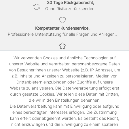
30 Tage Rückgaberecht,
Ohne Risiko zurücksenden.
Kompetenter Kundenservice,
Professionelle Unterstützung für alle Fragen und Anliegen..
Sichere Bezahlung,
Wir verwenden Cookies und ähnliche Technologien auf
SSL-verschlüsselte Abwicklung für maximale Sicherheit.
unserer Website und verarbeiten personenbezogene Daten
von Besucher:innen unserer Webseite (z.B. IP-Adresse), um
z.B. Inhalte und Anzeigen zu personalisieren, Medien von
Shop
Drittanbietern einzubinden oder Zugriffe auf unsere
Kontakt
Website zu analysieren. Die Datenverarbeitung erfolgt erst
durch gesetzte Cookies. Wir teilen diese Daten mit Dritten,
die wir in den Einstellungen benennen.
Rechtliches
Die Datenverarbeitung kann mit Einwilligung oder aufgrund
Widerrufs­recht
eines berechtigten Interesses erfolgen. Die Zustimmung
Impressum
kann erteilt oder abgelehnt werden. Es besteht das Recht,
Daten­schutz­erklärung
nicht einzuwilligen und die Einwilligung zu einem späteren
AGB