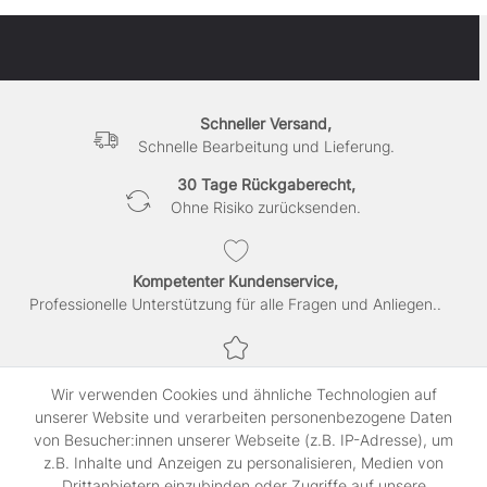
Schneller Versand,
Schnelle Bearbeitung und Lieferung.
30 Tage Rückgaberecht,
Ohne Risiko zurücksenden.
Kompetenter Kundenservice,
Professionelle Unterstützung für alle Fragen und Anliegen..
Sichere Bezahlung,
Wir verwenden Cookies und ähnliche Technologien auf
SSL-verschlüsselte Abwicklung für maximale Sicherheit.
unserer Website und verarbeiten personenbezogene Daten
von Besucher:innen unserer Webseite (z.B. IP-Adresse), um
z.B. Inhalte und Anzeigen zu personalisieren, Medien von
Shop
Drittanbietern einzubinden oder Zugriffe auf unsere