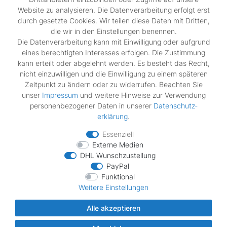
Kontakt
Website zu analysieren. Die Datenverarbeitung erfolgt erst
durch gesetzte Cookies. Wir teilen diese Daten mit Dritten,
die wir in den Einstellungen benennen.
Rechtliches
Die Datenverarbeitung kann mit Einwilligung oder aufgrund
Widerrufs­recht
eines berechtigten Interesses erfolgen. Die Zustimmung
Impressum
kann erteilt oder abgelehnt werden. Es besteht das Recht,
Daten­schutz­erklärung
nicht einzuwilligen und die Einwilligung zu einem späteren
AGB
Zeitpunkt zu ändern oder zu widerrufen. Beachten Sie
Vertrag widerrufen
unser
Impressum
und weitere Hinweise zur Verwendung
personenbezogener Daten in unserer
Daten­schutz­
erklärung
.
Zahlungsarten
Essenziell
Externe Medien
DHL Wunschzustellung
PayPal
Funktional
Wir verschicken mit
Weitere Einstellungen
Alle akzeptieren