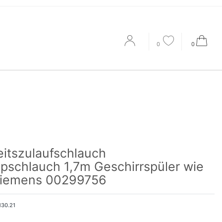
0
0
eitszulaufschlauch
pschlauch 1,7m Geschirrspüler wie
Siemens 00299756
130.21