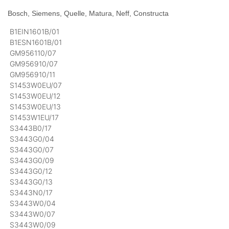
Bosch, Siemens, Quelle, Matura, Neff, Constructa
B1EIN1601B/01
B1ESN1601B/01
GM956110/07
GM956910/07
GM956910/11
S1453W0EU/07
S1453W0EU/12
S1453W0EU/13
S1453W1EU/17
S3443B0/17
S3443G0/04
S3443G0/07
S3443G0/09
S3443G0/12
S3443G0/13
S3443N0/17
S3443W0/04
S3443W0/07
S3443W0/09