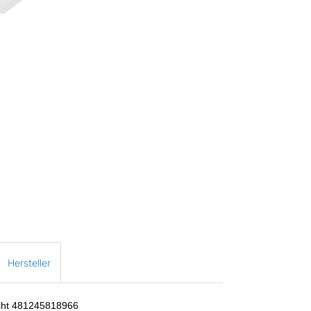
Hersteller
echt 481245818966