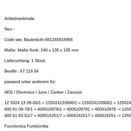
Artikelmerkmale:
Neu -
Code wie:
Bauknecht
481245818966
Maße: Maße Korb: 240 x 135 x 135 mm
Lieferumfang: 1 Stück
BestNr.: 67.119.04
passend unter anderem für:
AEG / Electrolux / Juno / Zanker / Zanussi
12 5024 13 39-00/1 = 125024133900/1 = 1250241339001 = 1250241
400 61 09-78/1 = 400610978/1 = 4006109781 = 400610978 -> 12
400 61 62-51/7 = 400616251/7 = 4006162517 = 400616251 -> 12
Functionica Funktionika