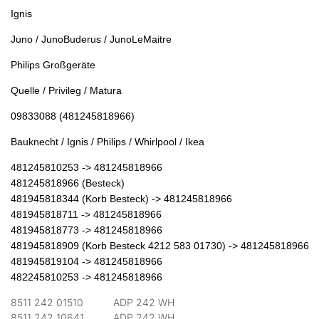
Ignis
Juno / JunoBuderus / JunoLeMaitre
Philips Großgeräte
Quelle / Privileg / Matura
09833088 (481245818966)
Bauknecht / Ignis / Philips / Whirlpool / Ikea
481245810253 -> 481245818966
481245818966 (Besteck)
481945818344 (Korb Besteck) -> 481245818966
481945818711 -> 481245818966
481945818773 -> 481245818966
481945818909 (Korb Besteck 4212 583 01730) -> 481245818966
481945819104 -> 481245818966
482245810253 -> 481245818966
8511 242 01510
ADP 242 WH
8511 242 10641
ADP 242 WH