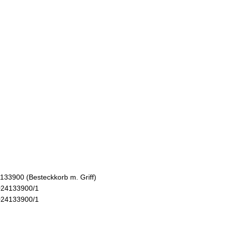
33900 (Besteckkorb m. Griff)
5024133900/1
5024133900/1