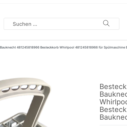
ie Bauknecht 481245818966 Besteckkorb Whirlpool 481245818966 für Spülmaschine 
Besteck
Bauknec
Whirlpo
Besteck
Baukne