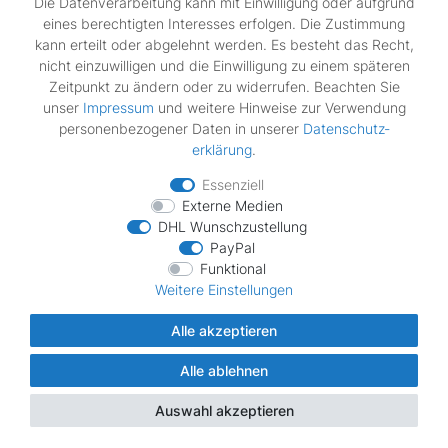
Die Datenverarbeitung kann mit Einwilligung oder aufgrund
8542 699 10010 ADG 6999 FD
eines berechtigten Interesses erfolgen. Die Zustimmung
8542 699 10011 ADG 6999 FD
kann erteilt oder abgelehnt werden. Es besteht das Recht,
8542 699 10012 ADG 6999 FD
nicht einzuwilligen und die Einwilligung zu einem späteren
8542 699 29853 ADG 699/1 FD
Zeitpunkt zu ändern oder zu widerrufen. Beachten Sie
8542 699 29864 ADG 699/1 NB
unser
Impressum
und weitere Hinweise zur Verwendung
8542 700 29000 ADG 7000 IX
personenbezogener Daten in unserer
Daten­schutz­
8542 700 29010 ADG 7000 FD
erklärung
.
8542 700 29853 ADG 700 LD
8542 729 01000 ADP 6914 WH SPACE+
Essenziell
8542 729 01001 ADP 6914 WH SPACE+
Externe Medien
8542 729 01010 ADP 6914 IX SPACE+
DHL Wunschzustellung
8542 729 01011 ADP 6914 IX SPACE+
PayPal
8542 730 38510 WP 73/1 IX
Funktional
8542 730 38511 WP 73/1 IX
Weitere Einstellungen
8542 730 38910 WP 73/1 IX
8542 730 38911 WP 73/1 IX
Alle akzeptieren
8542 732 38910 WP 73/2 IX
8542 744 29000 ADG 7442 WH
Alle ablehnen
8542 744 29001 ADG 7442 WH
Auswahl akzeptieren
8542 744 29002 ADG 7442 WH
8542 744 29010 ADG 7442 IX