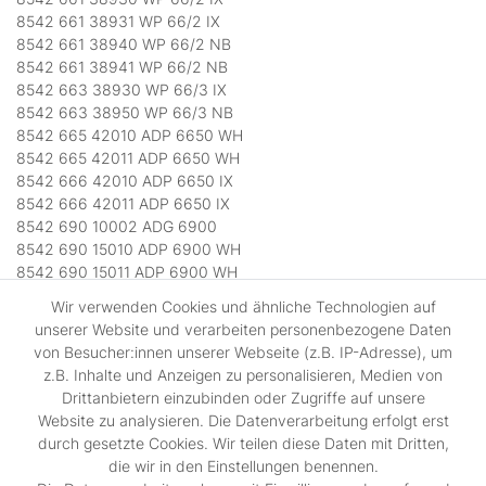
8542 661 38931 WP 66/2 IX
8542 661 38940 WP 66/2 NB
8542 661 38941 WP 66/2 NB
8542 663 38930 WP 66/3 IX
8542 663 38950 WP 66/3 NB
8542 665 42010 ADP 6650 WH
8542 665 42011 ADP 6650 WH
8542 666 42010 ADP 6650 IX
8542 666 42011 ADP 6650 IX
8542 690 10002 ADG 6900
8542 690 15010 ADP 6900 WH
8542 690 15011 ADP 6900 WH
8542 696 01010 ADP 6966 ECO WH
Wir verwenden Cookies und ähnliche Technologien auf
8542 696 01011 ADP 6966 ECO WH
unserer Website und verarbeiten personenbezogene Daten
8542 696 12010 GSF 6966 AQUA
von Besucher:innen unserer Webseite (z.B. IP-Adresse), um
8542 696 12011 GSF 6966 AQUA
z.B. Inhalte und Anzeigen zu personalisieren, Medien von
8542 697 01010 ADP 6966 ECO IX
Drittanbietern einzubinden oder Zugriffe auf unsere
8542 697 01011 ADP 6966 ECO IX
Website zu analysieren. Die Datenverarbeitung erfolgt erst
8542 699 10000 ADG 6999 IX
durch gesetzte Cookies. Wir teilen diese Daten mit Dritten,
8542 699 10001 ADG 6999 IX
die wir in den Einstellungen benennen.
8542 699 10002 ADG 6999 IX