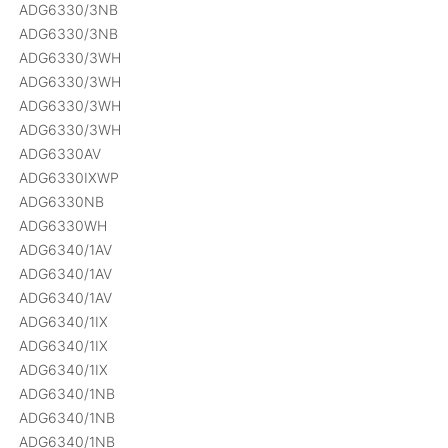
ADG6330/3NB
ADG6330/3NB
ADG6330/3WH
ADG6330/3WH
ADG6330/3WH
ADG6330/3WH
ADG6330AV
ADG6330IXWP
ADG6330NB
ADG6330WH
ADG6340/1AV
ADG6340/1AV
ADG6340/1AV
ADG6340/1IX
ADG6340/1IX
ADG6340/1IX
ADG6340/1NB
ADG6340/1NB
ADG6340/1NB