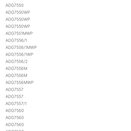
ADG7550
ADG7550WP
ADG7550WP
ADG7550WP
ADG7551MWP
ADG7556/1
ADG7556/1MWP
ADG7556/1WP
ADG7556/2
ADG7556M
ADG7556M
ADG7556MWP
ADG7557
ADG7557
ADG7557/1
ADG7560
ADG7560
ADG7560