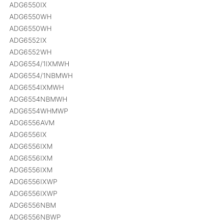
ADG6550IX
ADG6550WH
ADG6550WH
ADG6552IX
ADG6552WH
ADG6554/1IXMWH
ADG6554/1NBMWH
ADG6554IXMWH
ADG6554NBMWH
ADG6554WHMWP
ADG6556AVM
ADG6556IX
ADG6556IXM
ADG6556IXM
ADG6556IXM
ADG6556IXWP
ADG6556IXWP
ADG6556NBM
ADG6556NBWP