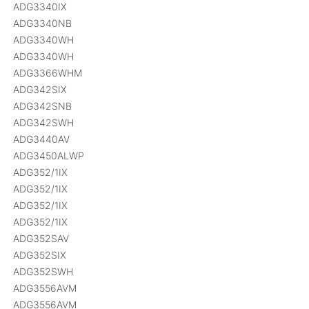
ADG3340IX
ADG3340NB
ADG3340WH
ADG3340WH
ADG3366WHM
ADG342SIX
ADG342SNB
ADG342SWH
ADG3440AV
ADG3450ALWP
ADG352/1IX
ADG352/1IX
ADG352/1IX
ADG352/1IX
ADG352SAV
ADG352SIX
ADG352SWH
ADG3556AVM
ADG3556AVM