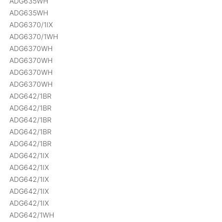
ADG635WH
ADG635WH
ADG6370/1IX
ADG6370/1WH
ADG6370WH
ADG6370WH
ADG6370WH
ADG6370WH
ADG642/1BR
ADG642/1BR
ADG642/1BR
ADG642/1BR
ADG642/1BR
ADG642/1IX
ADG642/1IX
ADG642/1IX
ADG642/1IX
ADG642/1IX
ADG642/1WH