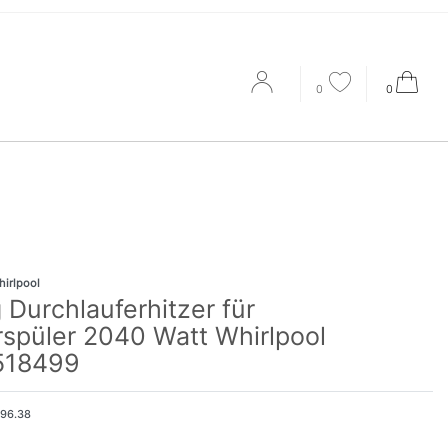
0
0
hirlpool
 Durchlauferhitzer für
rspüler 2040 Watt Whirlpool
518499
196.38