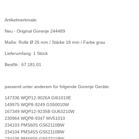
Artikelmerkmale:
Neu -
Original Gorenje 244489
Maße:
Rolle Ø 26 mm /
Stärke 18 mm / Farbe grau
Lieferumfang: 1 Stück
BestNr.: 67.181.01
passend unter anderem für folgende Gorenje Geräte:
147336 WQP12-9026A GI61010E
149975 WQP8-9249 GS50010W
167349 WQP12-9235B GU63210W
230964 WQP8-9347 MV51010
234103 PMS60S GS62110BW
234104 PMS45S GS52110BW
234105 PMS60S GS63211BW