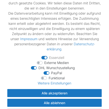
durch gesetzte Cookies. Wir teilen diese Daten mit Dritten,
die wir in den Einstellungen benennen.
Rechtliches
Die Datenverarbeitung kann mit Einwilligung oder aufgrund
Widerrufs­recht
eines berechtigten Interesses erfolgen. Die Zustimmung
Impressum
kann erteilt oder abgelehnt werden. Es besteht das Recht,
Daten­schutz­erklärung
nicht einzuwilligen und die Einwilligung zu einem späteren
AGB
Zeitpunkt zu ändern oder zu widerrufen. Beachten Sie
Vertrag widerrufen
unser
Impressum
und weitere Hinweise zur Verwendung
personenbezogener Daten in unserer
Daten­schutz­
erklärung
.
Zahlungsarten
Essenziell
Externe Medien
DHL Wunschzustellung
PayPal
Funktional
Wir verschicken mit
Weitere Einstellungen
Alle akzeptieren
Alle ablehnen
© Copyright MDS Ersatzteile 2026 | Alle Rechte vorbehalten.