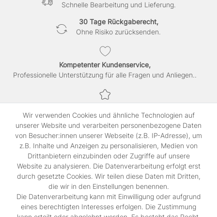
Schnelle Bearbeitung und Lieferung.
30 Tage Rückgaberecht,
Ohne Risiko zurücksenden.
Kompetenter Kundenservice,
Professionelle Unterstützung für alle Fragen und Anliegen..
Sichere Bezahlung,
Wir verwenden Cookies und ähnliche Technologien auf
SSL-verschlüsselte Abwicklung für maximale Sicherheit.
unserer Website und verarbeiten personenbezogene Daten
von Besucher:innen unserer Webseite (z.B. IP-Adresse), um
z.B. Inhalte und Anzeigen zu personalisieren, Medien von
Shop
Drittanbietern einzubinden oder Zugriffe auf unsere
Kontakt
Website zu analysieren. Die Datenverarbeitung erfolgt erst
durch gesetzte Cookies. Wir teilen diese Daten mit Dritten,
die wir in den Einstellungen benennen.
Rechtliches
Die Datenverarbeitung kann mit Einwilligung oder aufgrund
Widerrufs­recht
eines berechtigten Interesses erfolgen. Die Zustimmung
Impressum
kann erteilt oder abgelehnt werden. Es besteht das Recht,