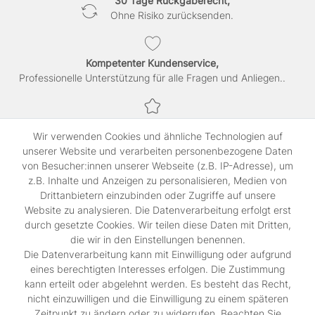
30 Tage Rückgaberecht,
Ohne Risiko zurücksenden.
Kompetenter Kundenservice,
Professionelle Unterstützung für alle Fragen und Anliegen..
Sichere Bezahlung,
Wir verwenden Cookies und ähnliche Technologien auf
SSL-verschlüsselte Abwicklung für maximale Sicherheit.
unserer Website und verarbeiten personenbezogene Daten
von Besucher:innen unserer Webseite (z.B. IP-Adresse), um
z.B. Inhalte und Anzeigen zu personalisieren, Medien von
Shop
Drittanbietern einzubinden oder Zugriffe auf unsere
Kontakt
Website zu analysieren. Die Datenverarbeitung erfolgt erst
durch gesetzte Cookies. Wir teilen diese Daten mit Dritten,
die wir in den Einstellungen benennen.
Rechtliches
Die Datenverarbeitung kann mit Einwilligung oder aufgrund
Widerrufs­recht
eines berechtigten Interesses erfolgen. Die Zustimmung
Impressum
kann erteilt oder abgelehnt werden. Es besteht das Recht,
Daten­schutz­erklärung
nicht einzuwilligen und die Einwilligung zu einem späteren
AGB
Zeitpunkt zu ändern oder zu widerrufen. Beachten Sie