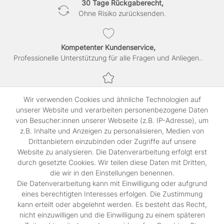
30 Tage Rückgaberecht,
Ohne Risiko zurücksenden.
Kompetenter Kundenservice,
Professionelle Unterstützung für alle Fragen und Anliegen..
Sichere Bezahlung,
Wir verwenden Cookies und ähnliche Technologien auf
SSL-verschlüsselte Abwicklung für maximale Sicherheit.
unserer Website und verarbeiten personenbezogene Daten
von Besucher:innen unserer Webseite (z.B. IP-Adresse), um
z.B. Inhalte und Anzeigen zu personalisieren, Medien von
Shop
Drittanbietern einzubinden oder Zugriffe auf unsere
Kontakt
Website zu analysieren. Die Datenverarbeitung erfolgt erst
durch gesetzte Cookies. Wir teilen diese Daten mit Dritten,
die wir in den Einstellungen benennen.
Rechtliches
Die Datenverarbeitung kann mit Einwilligung oder aufgrund
Widerrufs­recht
eines berechtigten Interesses erfolgen. Die Zustimmung
Impressum
kann erteilt oder abgelehnt werden. Es besteht das Recht,
Daten­schutz­erklärung
nicht einzuwilligen und die Einwilligung zu einem späteren
AGB