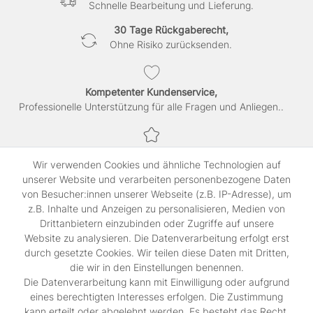
Schnelle Bearbeitung und Lieferung.
30 Tage Rückgaberecht,
Ohne Risiko zurücksenden.
Kompetenter Kundenservice,
Professionelle Unterstützung für alle Fragen und Anliegen..
Sichere Bezahlung,
Wir verwenden Cookies und ähnliche Technologien auf
SSL-verschlüsselte Abwicklung für maximale Sicherheit.
unserer Website und verarbeiten personenbezogene Daten
von Besucher:innen unserer Webseite (z.B. IP-Adresse), um
z.B. Inhalte und Anzeigen zu personalisieren, Medien von
Shop
Drittanbietern einzubinden oder Zugriffe auf unsere
Kontakt
Website zu analysieren. Die Datenverarbeitung erfolgt erst
durch gesetzte Cookies. Wir teilen diese Daten mit Dritten,
die wir in den Einstellungen benennen.
Rechtliches
Die Datenverarbeitung kann mit Einwilligung oder aufgrund
Widerrufs­recht
eines berechtigten Interesses erfolgen. Die Zustimmung
Impressum
kann erteilt oder abgelehnt werden. Es besteht das Recht,