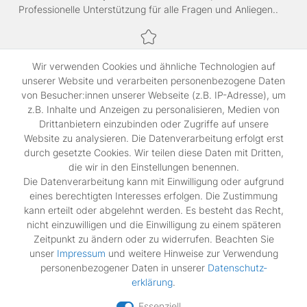
Professionelle Unterstützung für alle Fragen und Anliegen..
Sichere Bezahlung,
Wir verwenden Cookies und ähnliche Technologien auf
SSL-verschlüsselte Abwicklung für maximale Sicherheit.
unserer Website und verarbeiten personenbezogene Daten
von Besucher:innen unserer Webseite (z.B. IP-Adresse), um
z.B. Inhalte und Anzeigen zu personalisieren, Medien von
Shop
Drittanbietern einzubinden oder Zugriffe auf unsere
Kontakt
Website zu analysieren. Die Datenverarbeitung erfolgt erst
durch gesetzte Cookies. Wir teilen diese Daten mit Dritten,
die wir in den Einstellungen benennen.
Rechtliches
Die Datenverarbeitung kann mit Einwilligung oder aufgrund
Widerrufs­recht
eines berechtigten Interesses erfolgen. Die Zustimmung
Impressum
kann erteilt oder abgelehnt werden. Es besteht das Recht,
Daten­schutz­erklärung
nicht einzuwilligen und die Einwilligung zu einem späteren
AGB
Zeitpunkt zu ändern oder zu widerrufen. Beachten Sie
Vertrag widerrufen
unser
Impressum
und weitere Hinweise zur Verwendung
personenbezogener Daten in unserer
Daten­schutz­
erklärung
.
Zahlungsarten
Essenziell