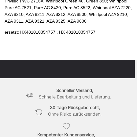
Privileg PWC 2716A; Whirlpool Green 40, Green 850; Whirlpool
Pure AC 7521, Pure AC 8420, Pure AC 8522; Whirlpool AZA 7220,
AZA 8210, AZA 8211, AZA 8212, AZA 8500; Whirlpool AZA 9210,
AZA 9311, AZA 9321, AZA 9325, AZA 9600
ersetzt: HX481010354757 , HX 481010354757
Schneller Versand,
Schnelle Bearbeitung und Lieferung.
30 Tage Rückgaberecht,
Ohne Risiko zurücksenden.
Kompetenter Kundenservice,