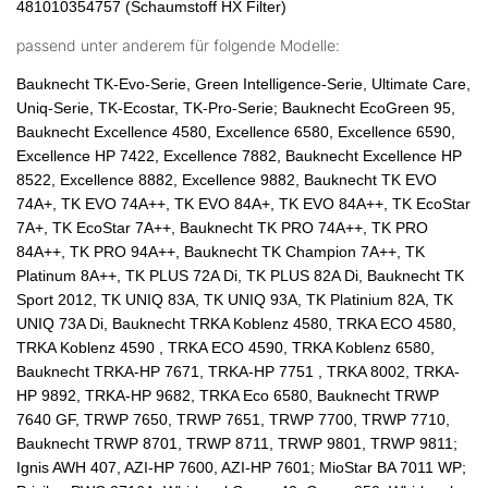
481010354757 (Schaumstoff HX Filter)
passend unter anderem für folgende Modelle:
Bauknecht TK-Evo-Serie, Green Intelligence-Serie, Ultimate Care,
Uniq-Serie, TK-Ecostar, TK-Pro-Serie; Bauknecht EcoGreen 95,
Bauknecht Excellence 4580, Excellence 6580, Excellence 6590,
Excellence HP 7422, Excellence 7882, Bauknecht Excellence HP
8522, Excellence 8882, Excellence 9882, Bauknecht TK EVO
74A+, TK EVO 74A++, TK EVO 84A+, TK EVO 84A++, TK EcoStar
7A+, TK EcoStar 7A++, Bauknecht TK PRO 74A++, TK PRO
84A++, TK PRO 94A++, Bauknecht TK Champion 7A++, TK
Platinum 8A++, TK PLUS 72A Di, TK PLUS 82A Di, Bauknecht TK
Sport 2012, TK UNIQ 83A, TK UNIQ 93A, TK Platinium 82A, TK
UNIQ 73A Di, Bauknecht TRKA Koblenz 4580, TRKA ECO 4580,
TRKA Koblenz 4590 , TRKA ECO 4590, TRKA Koblenz 6580,
Bauknecht TRKA-HP 7671, TRKA-HP 7751 , TRKA 8002, TRKA-
HP 9892, TRKA-HP 9682, TRKA Eco 6580, Bauknecht TRWP
7640 GF, TRWP 7650, TRWP 7651, TRWP 7700, TRWP 7710,
Bauknecht TRWP 8701, TRWP 8711, TRWP 9801, TRWP 9811;
Ignis AWH 407, AZI-HP 7600, AZI-HP 7601; MioStar BA 7011 WP;