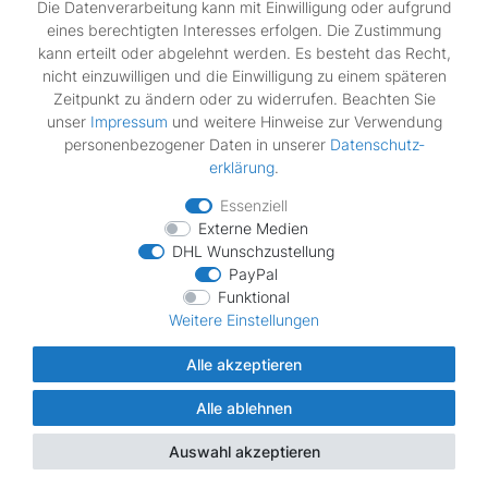
Die Datenverarbeitung kann mit Einwilligung oder aufgrund
Widerrufs­recht
eines berechtigten Interesses erfolgen. Die Zustimmung
Impressum
kann erteilt oder abgelehnt werden. Es besteht das Recht,
Daten­schutz­erklärung
nicht einzuwilligen und die Einwilligung zu einem späteren
AGB
Zeitpunkt zu ändern oder zu widerrufen. Beachten Sie
Vertrag widerrufen
unser
Impressum
und weitere Hinweise zur Verwendung
personenbezogener Daten in unserer
Daten­schutz­
erklärung
.
Zahlungsarten
Essenziell
Externe Medien
DHL Wunschzustellung
PayPal
Funktional
Wir verschicken mit
Weitere Einstellungen
Alle akzeptieren
Alle ablehnen
© Copyright MDS Ersatzteile 2026 | Alle Rechte vorbehalten.
Auswahl akzeptieren