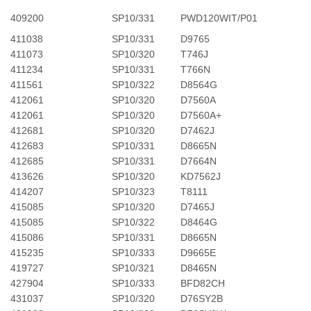
409200
SP10/331
PWD120WIT/P01
411038
SP10/331
D9765
411073
SP10/320
T746J
411234
SP10/331
T766N
411561
SP10/322
D8564G
412061
SP10/320
D7560A
412061
SP10/320
D7560A+
412681
SP10/320
D7462J
412683
SP10/331
D8665N
412685
SP10/331
D7664N
413626
SP10/320
KD7562J
414207
SP10/323
T8111
415085
SP10/320
D7465J
415085
SP10/322
D8464G
415086
SP10/331
D8665N
415235
SP10/333
D9665E
419727
SP10/321
D8465N
427904
SP10/333
BFD82CH
431037
SP10/320
D76SY2B