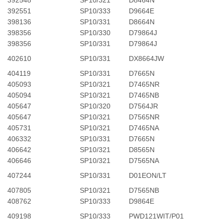
392548
SP10/321
D8464N
392551
SP10/333
D9664E
398136
SP10/331
D8664N
398356
SP10/330
D79864J
398356
SP10/331
D79864J
402610
SP10/331
DX8664JW
404119
SP10/331
D7665N
405093
SP10/321
D7465NR
405094
SP10/321
D7465NB
405647
SP10/320
D7564JR
405647
SP10/321
D7565NR
405731
SP10/321
D7465NA
406332
SP10/331
D7665N
406642
SP10/321
D8565N
406646
SP10/321
D7565NA
407244
SP10/331
D01EON/LT
407805
SP10/321
D7565NB
408762
SP10/333
D9864E
409198
SP10/333
PWD121WIT/P01