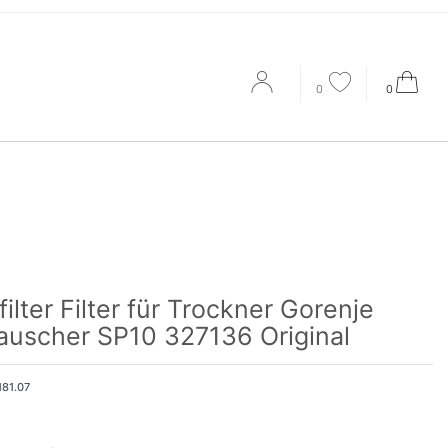
0
0
lter Filter für Trockner Gorenje
uscher SP10 327136 Original
181.07