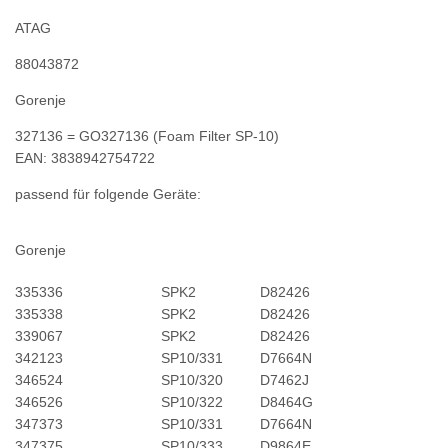
ATAG
88043872
Gorenje
327136 = GO327136 (Foam Filter SP-10)
EAN: 3838942754722
passend für folgende Geräte:
Gorenje
335336
SPK2
D82426
335338
SPK2
D82426
339067
SPK2
D82426
342123
SP10/331
D7664N
346524
SP10/320
D7462J
346526
SP10/322
D8464G
347373
SP10/331
D7664N
347375
SP10/333
D9864E