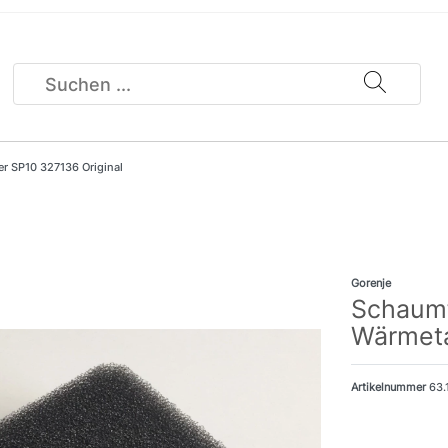
er SP10 327136 Original
Gorenje
Schaumfi
Wärmeta
Artikelnummer
63.