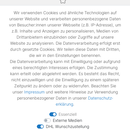
Sichere Bezahlung,
Wir verwenden Cookies und ähnliche Technologien auf
SSL-verschlüsselte Abwicklung für maximale Sicherheit.
unserer Website und verarbeiten personenbezogene Daten
von Besucher:innen unserer Webseite (z.B. IP-Adresse), um
z.B. Inhalte und Anzeigen zu personalisieren, Medien von
Shop
Drittanbietern einzubinden oder Zugriffe auf unsere
Kontakt
Website zu analysieren. Die Datenverarbeitung erfolgt erst
durch gesetzte Cookies. Wir teilen diese Daten mit Dritten,
die wir in den Einstellungen benennen.
Rechtliches
Die Datenverarbeitung kann mit Einwilligung oder aufgrund
Widerrufs­recht
eines berechtigten Interesses erfolgen. Die Zustimmung
Impressum
kann erteilt oder abgelehnt werden. Es besteht das Recht,
Daten­schutz­erklärung
nicht einzuwilligen und die Einwilligung zu einem späteren
AGB
Zeitpunkt zu ändern oder zu widerrufen. Beachten Sie
Vertrag widerrufen
unser
Impressum
und weitere Hinweise zur Verwendung
personenbezogener Daten in unserer
Daten­schutz­
erklärung
.
Zahlungsarten
Essenziell
Externe Medien
DHL Wunschzustellung