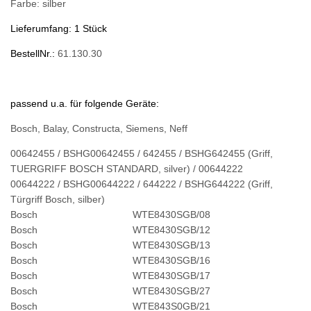
Farbe: silber
Lieferumfang: 1 Stück
BestellNr.:
61.130.30
passend u.a. für folgende Geräte:
Bosch, Balay, Constructa, Siemens, Neff
00642455 / BSHG00642455 / 642455 / BSHG642455 (Griff,
TUERGRIFF BOSCH STANDARD, silver) / 00644222
00644222 / BSHG00644222 / 644222 / BSHG644222 (Griff,
Türgriff Bosch, silber)
Bosch
WTE8430SGB/08
Bosch
WTE8430SGB/12
Bosch
WTE8430SGB/13
Bosch
WTE8430SGB/16
Bosch
WTE8430SGB/17
Bosch
WTE8430SGB/27
Bosch
WTE843S0GB/21