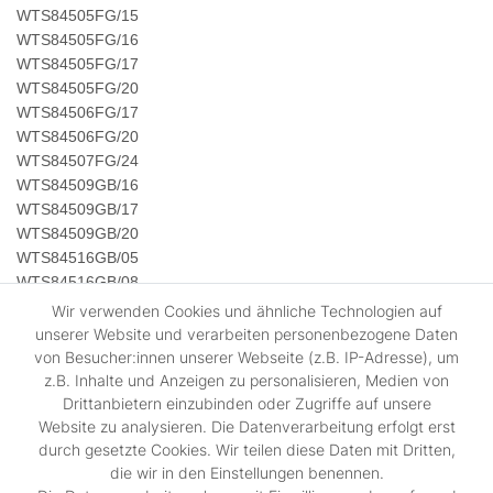
WTS84505FG/15
WTS84505FG/16
WTS84505FG/17
WTS84505FG/20
WTS84506FG/17
WTS84506FG/20
WTS84507FG/24
WTS84509GB/16
WTS84509GB/17
WTS84509GB/20
WTS84516GB/05
WTS84516GB/08
WTS84516GB/13
Wir verwenden Cookies und ähnliche Technologien auf
WTS84516GB/16
unserer Website und verarbeiten personenbezogene Daten
WTS86500NL/17
von Besucher:innen unserer Webseite (z.B. IP-Adresse), um
WTS86500NL/20
z.B. Inhalte und Anzeigen zu personalisieren, Medien von
WTS86500NL/24
Drittanbietern einzubinden oder Zugriffe auf unsere
Website zu analysieren. Die Datenverarbeitung erfolgt erst
WTS86501NL/24
durch gesetzte Cookies. Wir teilen diese Daten mit Dritten,
WTS86502EE/05 8kg
die wir in den Einstellungen benennen.
WTS86502EE/08 8kg