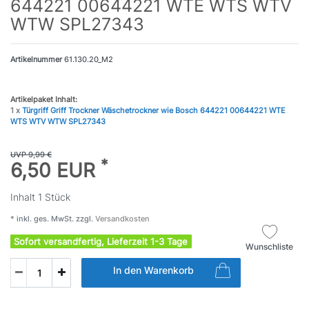
644221 00644221 WTE WTS WTV
WTW SPL27343
Artikelnummer
61.130.20_M2
Artikelpaket Inhalt:
1 x
Türgriff Griff Trockner Wäschetrockner wie Bosch 644221 00644221 WTE
WTS WTV WTW SPL27343
UVP 9,99 €
*
6,50 EUR
Inhalt
1
Stück
* inkl. ges. MwSt. zzgl.
Versandkosten
Sofort versandfertig, Lieferzeit 1-3 Tage
Wunschliste
In den Warenkorb