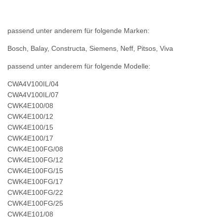
passend unter anderem für folgende Marken:
Bosch, Balay, Constructa, Siemens, Neff, Pitsos, Viva
passend unter anderem für folgende Modelle:
CWA4V100IL/04
CWA4V100IL/07
CWK4E100/08
CWK4E100/12
CWK4E100/15
CWK4E100/17
CWK4E100FG/08
CWK4E100FG/12
CWK4E100FG/15
CWK4E100FG/17
CWK4E100FG/22
CWK4E100FG/25
CWK4E101/08