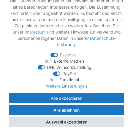
Die Datenverarbeitung kann mit Einwilligung oder aufgrund
WTS86502EE/09 8kg
eines berechtigten Interesses erfolgen. Die Zustimmung
WTS86510TR/08
kann erteilt oder abgelehnt werden. Es besteht das Recht,
WTS86511/08
nicht einzuwilligen und die Einwilligung zu einem späteren
WTS86511IT/08
Zeitpunkt zu ändern oder zu widerrufen. Beachten Sie
WTS86511NL/08
unser
Impressum
und weitere Hinweise zur Verwendung
WTS86511SN/08
personenbezogener Daten in unserer
Daten­schutz­
WTS86511TR/08
erklärung
.
WTS86511TR/13
WTS86511TR/16
Essenziell
WTS86511TR/17
Externe Medien
WTS86511TR/20
DHL Wunschzustellung
PayPal
WTS86512/05
Funktional
WTS86512/08
Weitere Einstellungen
WTS86512/13
WTS86512FF/05
Alle akzeptieren
WTS86512FF/08
WTS86512FF/13
Alle ablehnen
WTS86512IT/05
WTS86512IT/08
Auswahl akzeptieren
WTS86512NL/05
WTS86512NL/08