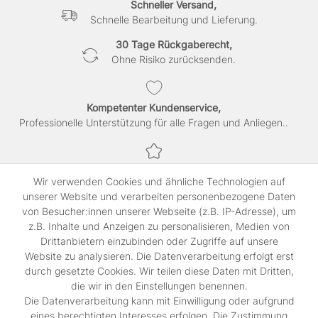
Schneller Versand,
Schnelle Bearbeitung und Lieferung.
30 Tage Rückgaberecht,
Ohne Risiko zurücksenden.
Kompetenter Kundenservice,
Professionelle Unterstützung für alle Fragen und Anliegen..
Sichere Bezahlung,
Wir verwenden Cookies und ähnliche Technologien auf
SSL-verschlüsselte Abwicklung für maximale Sicherheit.
unserer Website und verarbeiten personenbezogene Daten
von Besucher:innen unserer Webseite (z.B. IP-Adresse), um
z.B. Inhalte und Anzeigen zu personalisieren, Medien von
Shop
Drittanbietern einzubinden oder Zugriffe auf unsere
Kontakt
Website zu analysieren. Die Datenverarbeitung erfolgt erst
durch gesetzte Cookies. Wir teilen diese Daten mit Dritten,
die wir in den Einstellungen benennen.
Rechtliches
Die Datenverarbeitung kann mit Einwilligung oder aufgrund
Widerrufs­recht
eines berechtigten Interesses erfolgen. Die Zustimmung