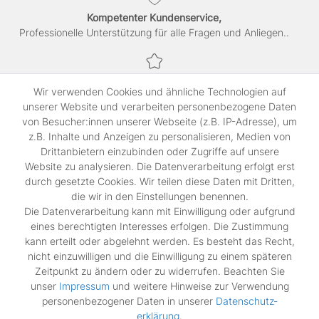
Kompetenter Kundenservice,
Professionelle Unterstützung für alle Fragen und Anliegen..
Sichere Bezahlung,
Wir verwenden Cookies und ähnliche Technologien auf
SSL-verschlüsselte Abwicklung für maximale Sicherheit.
unserer Website und verarbeiten personenbezogene Daten
von Besucher:innen unserer Webseite (z.B. IP-Adresse), um
z.B. Inhalte und Anzeigen zu personalisieren, Medien von
Shop
Drittanbietern einzubinden oder Zugriffe auf unsere
Kontakt
Website zu analysieren. Die Datenverarbeitung erfolgt erst
durch gesetzte Cookies. Wir teilen diese Daten mit Dritten,
die wir in den Einstellungen benennen.
Rechtliches
Die Datenverarbeitung kann mit Einwilligung oder aufgrund
Widerrufs­recht
eines berechtigten Interesses erfolgen. Die Zustimmung
Impressum
kann erteilt oder abgelehnt werden. Es besteht das Recht,
Daten­schutz­erklärung
nicht einzuwilligen und die Einwilligung zu einem späteren
AGB
Zeitpunkt zu ändern oder zu widerrufen. Beachten Sie
Vertrag widerrufen
unser
Impressum
und weitere Hinweise zur Verwendung
personenbezogener Daten in unserer
Daten­schutz­
erklärung
.