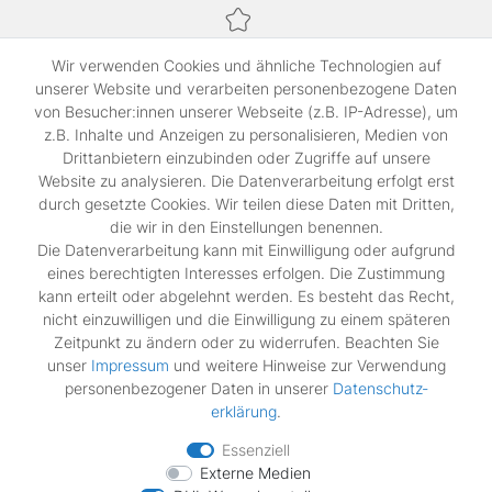
Sichere Bezahlung,
Wir verwenden Cookies und ähnliche Technologien auf
SSL-verschlüsselte Abwicklung für maximale Sicherheit.
unserer Website und verarbeiten personenbezogene Daten
von Besucher:innen unserer Webseite (z.B. IP-Adresse), um
z.B. Inhalte und Anzeigen zu personalisieren, Medien von
Shop
Drittanbietern einzubinden oder Zugriffe auf unsere
Kontakt
Website zu analysieren. Die Datenverarbeitung erfolgt erst
durch gesetzte Cookies. Wir teilen diese Daten mit Dritten,
die wir in den Einstellungen benennen.
Rechtliches
Die Datenverarbeitung kann mit Einwilligung oder aufgrund
Widerrufs­recht
eines berechtigten Interesses erfolgen. Die Zustimmung
Impressum
kann erteilt oder abgelehnt werden. Es besteht das Recht,
Daten­schutz­erklärung
nicht einzuwilligen und die Einwilligung zu einem späteren
AGB
Zeitpunkt zu ändern oder zu widerrufen. Beachten Sie
Vertrag widerrufen
unser
Impressum
und weitere Hinweise zur Verwendung
personenbezogener Daten in unserer
Daten­schutz­
erklärung
.
Zahlungsarten
Essenziell
Externe Medien