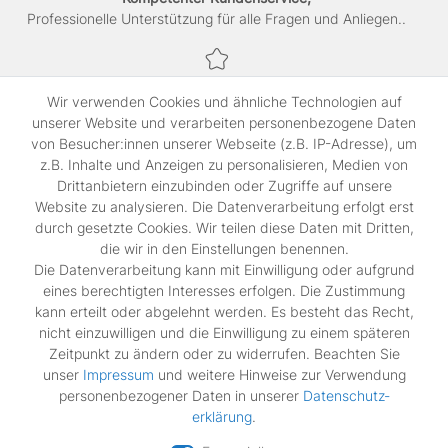
Professionelle Unterstützung für alle Fragen und Anliegen..
Sichere Bezahlung,
Wir verwenden Cookies und ähnliche Technologien auf
SSL-verschlüsselte Abwicklung für maximale Sicherheit.
unserer Website und verarbeiten personenbezogene Daten
von Besucher:innen unserer Webseite (z.B. IP-Adresse), um
z.B. Inhalte und Anzeigen zu personalisieren, Medien von
Shop
Drittanbietern einzubinden oder Zugriffe auf unsere
Kontakt
Website zu analysieren. Die Datenverarbeitung erfolgt erst
durch gesetzte Cookies. Wir teilen diese Daten mit Dritten,
die wir in den Einstellungen benennen.
Rechtliches
Die Datenverarbeitung kann mit Einwilligung oder aufgrund
Widerrufs­recht
eines berechtigten Interesses erfolgen. Die Zustimmung
Impressum
kann erteilt oder abgelehnt werden. Es besteht das Recht,
Daten­schutz­erklärung
nicht einzuwilligen und die Einwilligung zu einem späteren
AGB
Zeitpunkt zu ändern oder zu widerrufen. Beachten Sie
Vertrag widerrufen
unser
Impressum
und weitere Hinweise zur Verwendung
personenbezogener Daten in unserer
Daten­schutz­
erklärung
.
Zahlungsarten