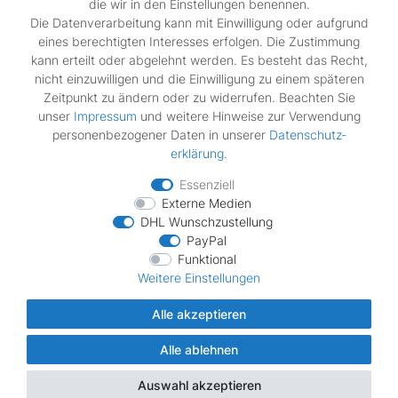
die wir in den Einstellungen benennen.
Rechtliches
Die Datenverarbeitung kann mit Einwilligung oder aufgrund
Widerrufs­recht
eines berechtigten Interesses erfolgen. Die Zustimmung
Impressum
kann erteilt oder abgelehnt werden. Es besteht das Recht,
Daten­schutz­erklärung
nicht einzuwilligen und die Einwilligung zu einem späteren
AGB
Zeitpunkt zu ändern oder zu widerrufen. Beachten Sie
Vertrag widerrufen
unser
Impressum
und weitere Hinweise zur Verwendung
personenbezogener Daten in unserer
Daten­schutz­
erklärung
.
Zahlungsarten
Essenziell
Externe Medien
DHL Wunschzustellung
PayPal
Funktional
Wir verschicken mit
Weitere Einstellungen
Alle akzeptieren
Alle ablehnen
© Copyright MDS Ersatzteile 2026 | Alle Rechte vorbehalten.
Auswahl akzeptieren