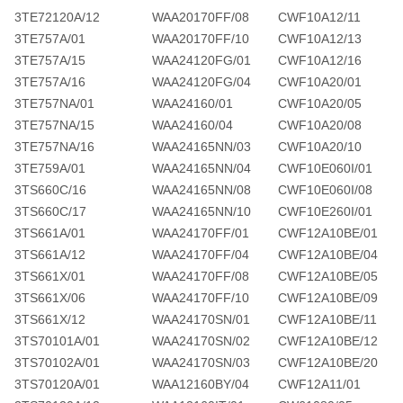
3TE72120A/12
WAA20170FF/08
CWF10A12/11
3TE757A/01
WAA20170FF/10
CWF10A12/13
3TE757A/15
WAA24120FG/01
CWF10A12/16
3TE757A/16
WAA24120FG/04
CWF10A20/01
3TE757NA/01
WAA24160/01
CWF10A20/05
3TE757NA/15
WAA24160/04
CWF10A20/08
3TE757NA/16
WAA24165NN/03
CWF10A20/10
3TE759A/01
WAA24165NN/04
CWF10E060I/01
3TS660C/16
WAA24165NN/08
CWF10E060I/08
3TS660C/17
WAA24165NN/10
CWF10E260I/01
3TS661A/01
WAA24170FF/01
CWF12A10BE/01
3TS661A/12
WAA24170FF/04
CWF12A10BE/04
3TS661X/01
WAA24170FF/08
CWF12A10BE/05
3TS661X/06
WAA24170FF/10
CWF12A10BE/09
3TS661X/12
WAA24170SN/01
CWF12A10BE/11
3TS70101A/01
WAA24170SN/02
CWF12A10BE/12
3TS70102A/01
WAA24170SN/03
CWF12A10BE/20
3TS70120A/01
WAA12160BY/04
CWF12A11/01