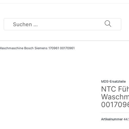
r Waschmaschine Bosch Siemens 170961 00170961
MDS-Ersatzteile
NTC Füh
Waschm
001709
Artikelnummer
44.