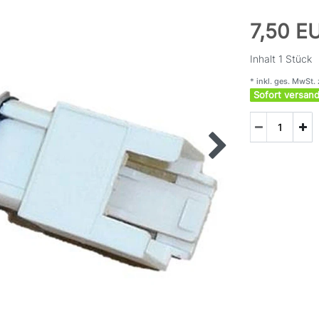
7,50 E
Inhalt
1
Stück
* inkl. ges. MwSt. 
Sofort versand