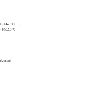
 Fühler 30 mm
 -10/110°C
niversal