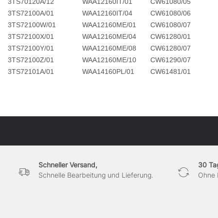
3TS70120A/12
WAA12160IT/01
CW61080/05
3TS72100A/01
WAA12160IT/04
CW61080/06
3TS72100W/01
WAA12160ME/01
CW61080/07
3TS72100X/01
WAA12160ME/04
CW61280/01
3TS72100Y/01
WAA12160ME/08
CW61280/07
3TS72100Z/01
WAA12160ME/10
CW61290/07
3TS72101A/01
WAA14160PL/01
CW61481/01
Schneller Versand,
30 Ta
Schnelle Bearbeitung und Lieferung.
Ohne 