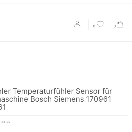
0
0
ler Temperaturfühler Sensor für
aschine Bosch Siemens 170961
61
100.36