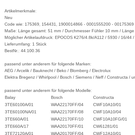
Artikelmerkmale:
Neu
Code wie: 175369, 154431, 1900014866 - 0001555200 - 00175369
Maße: Länge gesamt: 51 mm / Durchmesser Fühler 10 mm / Länge
Möglicher Artikelaufdruck: EPOCOS K276/4.8k/A112 / 5930 / 16/44 /
Lieferumfang: 1 Stück
BestNr.: 44.100.36
passend unter anderem für folgende Marken:
AEG / Arcelik / Bauknecht / Beko / Blomberg / Electrolux
Elektra Bregenz / Whirlpool / Bosch / Siemens / Neff / Constructa / u
passend unter anderem für folgende Modelle:
Balay
Bosch
Constructa
3TE60100A/01
WAA22170FF/04
CWF10A10/01
3TE60100NA/01
WAA22170FF/08
CWF10A10/04
3TE660A/01
WAA22170FF/10
CWF10A10FG/01
3TE660A/17
WAA20170FF/01
CW61281/01
3TE72120A/01
WAA20170FF/04
CWF12A10/01