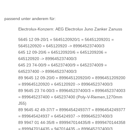
passend unter anderem für:
Electrolux-Konzern: AEG Electrolux Juno Zanker Zanuss
5645 12 09-20/1 = 5645120920/1 = 56451209201 =
5645120920 = 645120920 -> 899645237400/3
645 12 09-20/6 = 645120920/6 = 6451209206 =
645120920 -> 899645237400/3
645 23 74-00/9 = 645237400/9 = 6452374009 =
645237400 -> 899645237400/3
89 9645 12 09-20/0 = 899645120920/0 = 8996451209200
= 899645120920 = 645120920 -> 899645237400/3
89 9645 23 74-00/3 = 899645237400/3 = 8996452374003
= 899645237400 = 645237400 (Poly-V-Riemen,1270mm
J55)
89 9645 42 49-37/7 = 899645424937/7 = 8996454249377
= 899645424937 = 645424937 -> 899645237400/3
89 9947 01 44-35/8 = 899947014435/8 = 8999470144358
= 899947014435 = 947014435 -> 899645237400/3