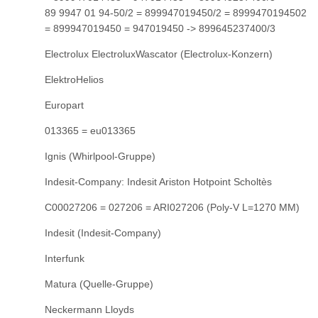
89 9947 01 94-50/2 = 899947019450/2 = 8999470194502
= 899947019450 = 947019450 -> 899645237400/3
Electrolux ElectroluxWascator (Electrolux-Konzern)
ElektroHelios
Europart
013365 = eu013365
Ignis (Whirlpool-Gruppe)
Indesit-Company: Indesit Ariston Hotpoint Scholtès
C00027206 = 027206 = ARI027206 (Poly-V L=1270 MM)
Indesit (Indesit-Company)
Interfunk
Matura (Quelle-Gruppe)
Neckermann Lloyds