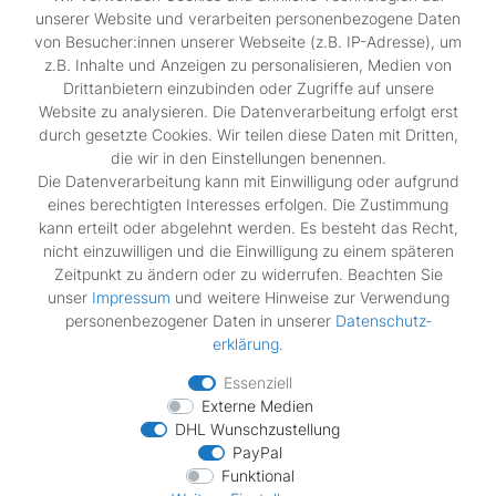
SSL-verschlüsselte Abwicklung für maximale Sicherheit.
unserer Website und verarbeiten personenbezogene Daten
von Besucher:innen unserer Webseite (z.B. IP-Adresse), um
z.B. Inhalte und Anzeigen zu personalisieren, Medien von
Shop
Drittanbietern einzubinden oder Zugriffe auf unsere
Kontakt
Website zu analysieren. Die Datenverarbeitung erfolgt erst
durch gesetzte Cookies. Wir teilen diese Daten mit Dritten,
die wir in den Einstellungen benennen.
Rechtliches
Die Datenverarbeitung kann mit Einwilligung oder aufgrund
Widerrufs­recht
eines berechtigten Interesses erfolgen. Die Zustimmung
Impressum
kann erteilt oder abgelehnt werden. Es besteht das Recht,
Daten­schutz­erklärung
nicht einzuwilligen und die Einwilligung zu einem späteren
AGB
Zeitpunkt zu ändern oder zu widerrufen. Beachten Sie
Vertrag widerrufen
unser
Impressum
und weitere Hinweise zur Verwendung
personenbezogener Daten in unserer
Daten­schutz­
erklärung
.
Zahlungsarten
Essenziell
Externe Medien
DHL Wunschzustellung
PayPal
Funktional
Wir verschicken mit