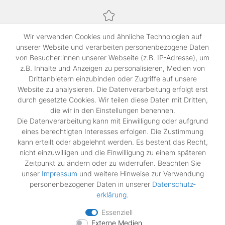
Sichere Bezahlung,
Wir verwenden Cookies und ähnliche Technologien auf
SSL-verschlüsselte Abwicklung für maximale Sicherheit.
unserer Website und verarbeiten personenbezogene Daten
von Besucher:innen unserer Webseite (z.B. IP-Adresse), um
z.B. Inhalte und Anzeigen zu personalisieren, Medien von
Shop
Drittanbietern einzubinden oder Zugriffe auf unsere
Kontakt
Website zu analysieren. Die Datenverarbeitung erfolgt erst
durch gesetzte Cookies. Wir teilen diese Daten mit Dritten,
die wir in den Einstellungen benennen.
Rechtliches
Die Datenverarbeitung kann mit Einwilligung oder aufgrund
Widerrufs­recht
eines berechtigten Interesses erfolgen. Die Zustimmung
Impressum
kann erteilt oder abgelehnt werden. Es besteht das Recht,
Daten­schutz­erklärung
nicht einzuwilligen und die Einwilligung zu einem späteren
AGB
Zeitpunkt zu ändern oder zu widerrufen. Beachten Sie
Vertrag widerrufen
unser
Impressum
und weitere Hinweise zur Verwendung
personenbezogener Daten in unserer
Daten­schutz­
erklärung
.
Zahlungsarten
Essenziell
Externe Medien