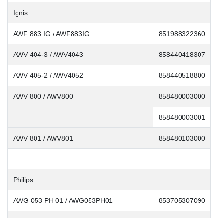
Ignis
AWF 883 IG / AWF883IG
851988322360
AWV 404-3 / AWV4043
858440418307
AWV 405-2 / AWV4052
858440518800
AWV 800 / AWV800
858480003000
858480003001
AWV 801 / AWV801
858480103000
Philips
AWG 053 PH 01 / AWG053PH01
853705307090