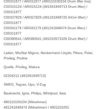
C00311877 / ARI311877 (480110100104 Drum lifter low)
C00315124 / ARI315124 (481941849713 Drum lifter) /
C00311877
C00327829 / ARI327829 (481241848725 641m lifter) /
C00311877
C00341179 / ARI341179 (481241848474 Drum lifter) /
C00311877
C00380541 / ARI380541 (481010573105 Drum lifter) /
C00311877
Laden, MioStar Migros, Neckermann Lloyds, Pitsos, Polar,
Privileg, Proline
Quelle, Privileg, Matura
02204212 (481941849713)
SMEG, Tegran, Upo, V-Zug
Bauknecht, Ignis, Philips, Whirlpool, Ikea
480110100104 (Mitnehmer)
481241848474 (Mitnehmer) / 4801101001