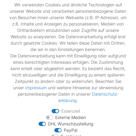
Sichere Bezahlung,
Wir verwenden Cookies und ähnliche Technologien auf
SSL-verschlüsselte Abwicklung für maximale Sicherheit.
unserer Website und verarbeiten personenbezogene Daten
von Besucher:innen unserer Webseite (z.B. IP-Adresse), um
z.B. Inhalte und Anzeigen zu personalisieren, Medien von
Shop
Drittanbietern einzubinden oder Zugriffe auf unsere
Kontakt
Website zu analysieren. Die Datenverarbeitung erfolgt erst
durch gesetzte Cookies. Wir teilen diese Daten mit Dritten,
die wir in den Einstellungen benennen.
Rechtliches
Die Datenverarbeitung kann mit Einwilligung oder aufgrund
Widerrufs­recht
eines berechtigten Interesses erfolgen. Die Zustimmung
Impressum
kann erteilt oder abgelehnt werden. Es besteht das Recht,
Daten­schutz­erklärung
nicht einzuwilligen und die Einwilligung zu einem späteren
AGB
Zeitpunkt zu ändern oder zu widerrufen. Beachten Sie
Vertrag widerrufen
unser
Impressum
und weitere Hinweise zur Verwendung
personenbezogener Daten in unserer
Daten­schutz­
erklärung
.
Zahlungsarten
Essenziell
Externe Medien
DHL Wunschzustellung
PayPal