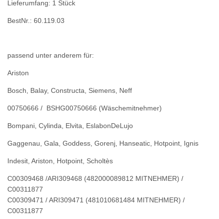
Lieferumfang: 1 Stück
BestNr.: 60.119.03
passend unter anderem für:
Ariston
Bosch, Balay, Constructa, Siemens, Neff
00750666 / BSHG00750666 (Wäschemitnehmer)
Bompani, Cylinda, Elvita, EslabonDeLujo
Gaggenau, Gala, Goddess, Gorenj, Hanseatic, Hotpoint, Ignis
Indesit, Ariston, Hotpoint, Scholtès
C00309468 /ARI309468 (482000089812 MITNEHMER) /
C00311877
C00309471 / ARI309471 (481010681484 MITNEHMER) /
C00311877