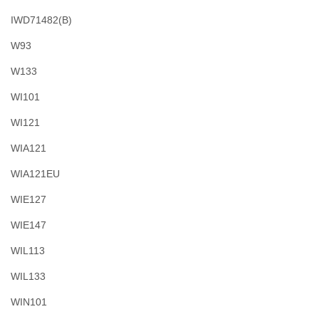
IWD71482(B)
W93
W133
WI101
WI121
WIA121
WIA121EU
WIE127
WIE147
WIL113
WIL133
WIN101