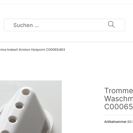
ine Indesit Ariston Hotpoint C00065463
Trommel
Waschma
C00065
Artikelnummer
60.