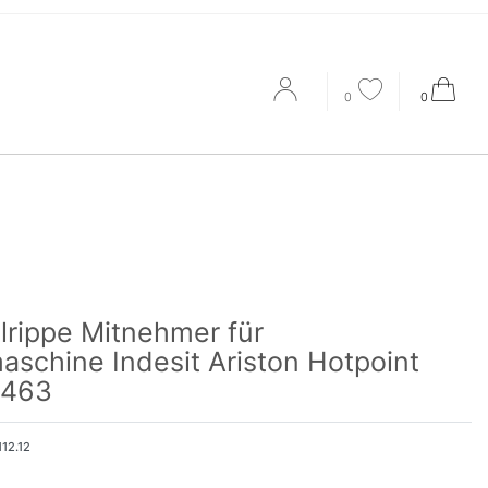
0
0
rippe Mitnehmer für
schine Indesit Ariston Hotpoint
463
112.12