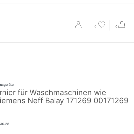
0
0
usgeräte
rnier für Waschmaschinen wie
iemens Neff Balay 171269 00171269
130.28