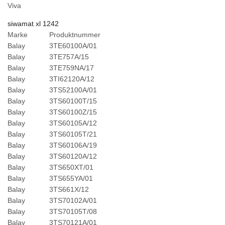
Viva
siwamat xl 1242
Marke
Produktnummer
Balay
3TE60100A/01
Balay
3TE757A/15
Balay
3TE759NA/17
Balay
3TI62120A/12
Balay
3TS52100A/01
Balay
3TS60100T/15
Balay
3TS60100Z/15
Balay
3TS60105A/12
Balay
3TS60105T/21
Balay
3TS60106A/19
Balay
3TS60120A/12
Balay
3TS650XT/01
Balay
3TS655YA/01
Balay
3TS661X/12
Balay
3TS70102A/01
Balay
3TS70105T/08
Balay
3TS70121A/01