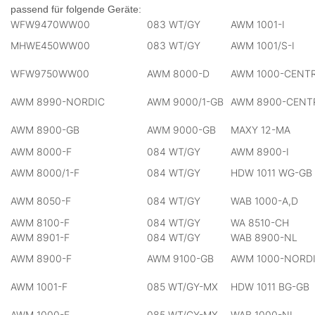
passend für folgende Geräte:
WFW9470WW00
083 WT/GY
AWM 1001-I
MHWE450WW00
083 WT/GY
AWM 1001/S-I
WFW9750WW00
AWM 8000-D
AWM 1000-CENT
AWM 8990-NORDIC
AWM 9000/1-GB
AWM 8900-CENT
AWM 8900-GB
AWM 9000-GB
MAXY 12-MA
AWM 8000-F
084 WT/GY
AWM 8900-I
AWM 8000/1-F
084 WT/GY
HDW 1011 WG-GB
AWM 8050-F
084 WT/GY
WAB 1000-A,D
AWM 8100-F
084 WT/GY
WA 8510-CH
AWM 8901-F
084 WT/GY
WAB 8900-NL
AWM 8900-F
AWM 9100-GB
AWM 1000-NORD
AWM 1001-F
085 WT/GY-MX
HDW 1011 BG-GB
AWM 1000-F
085 WT/GY-MX
WAB 1000-NL