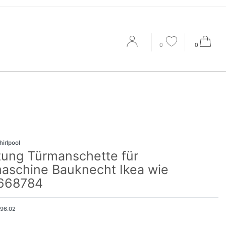
0
0
hirlpool
tung Türmanschette für
schine Bauknecht Ikea wie
668784
196.02