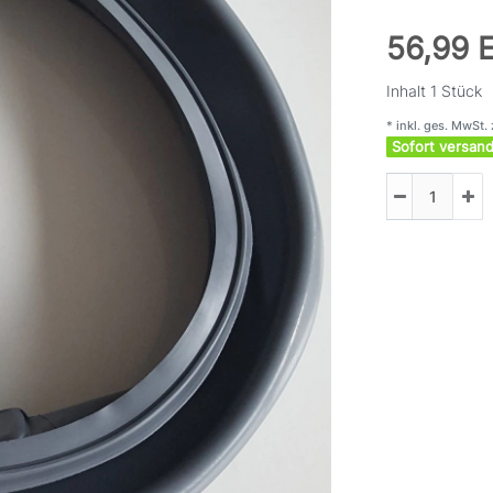
56,99
Inhalt
1
Stück
* inkl. ges. MwSt. 
Sofort versand