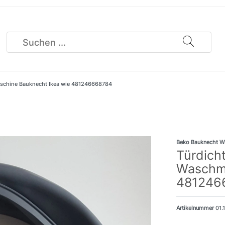
schine Bauknecht Ikea wie 481246668784
Beko Bauknecht W
Türdich
Waschma
481246
Artikelnummer
01.