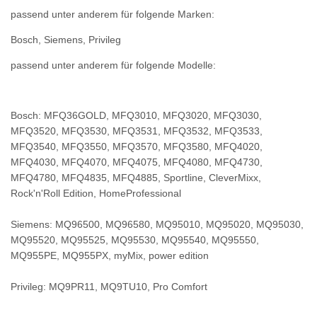
passend unter anderem für folgende Marken:
Bosch, Siemens, Privileg
passend unter anderem für folgende Modelle:
Bosch
: MFQ36GOLD, MFQ3010, MFQ3020, MFQ3030,
MFQ3520, MFQ3530, MFQ3531, MFQ3532, MFQ3533,
MFQ3540, MFQ3550, MFQ3570, MFQ3580, MFQ4020,
MFQ4030, MFQ4070, MFQ4075, MFQ4080, MFQ4730,
MFQ4780, MFQ4835, MFQ4885, Sportline, CleverMixx,
Rock'n'Roll Edition, HomeProfessional
Siemens
: MQ96500, MQ96580, MQ95010, MQ95020, MQ95030,
MQ95520, MQ95525, MQ95530, MQ95540, MQ95550,
MQ955PE, MQ955PX, myMix, power edition
Privileg
: MQ9PR11, MQ9TU10, Pro Comfort