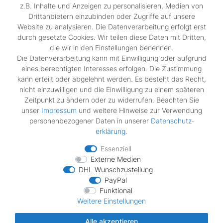
z.B. Inhalte und Anzeigen zu personalisieren, Medien von
Shop
Drittanbietern einzubinden oder Zugriffe auf unsere
Kontakt
Website zu analysieren. Die Datenverarbeitung erfolgt erst
durch gesetzte Cookies. Wir teilen diese Daten mit Dritten,
die wir in den Einstellungen benennen.
Rechtliches
Die Datenverarbeitung kann mit Einwilligung oder aufgrund
Widerrufs­recht
eines berechtigten Interesses erfolgen. Die Zustimmung
Impressum
kann erteilt oder abgelehnt werden. Es besteht das Recht,
Daten­schutz­erklärung
nicht einzuwilligen und die Einwilligung zu einem späteren
AGB
Zeitpunkt zu ändern oder zu widerrufen. Beachten Sie
Vertrag widerrufen
unser
Impressum
und weitere Hinweise zur Verwendung
personenbezogener Daten in unserer
Daten­schutz­
erklärung
.
Zahlungsarten
Essenziell
Externe Medien
DHL Wunschzustellung
PayPal
Funktional
Wir verschicken mit
Weitere Einstellungen
Alle akzeptieren