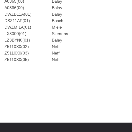
A0365(00)
Balay
A0366(00)
Balay
DWZBL1A(01)
Balay
DSZ11AF(01)
Bosch
DWZMI1A(01)
Miele
LX3000(01)
Siemens
LZ3BYN0(01)
Balay
Z5110X0(02)
Neff
Z5110X0(03)
Neff
Z5110X0(05)
Neff