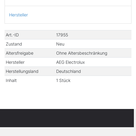
Hersteller
Technisches
Wert
Art.-ID
17955
Merkmal
Zustand
Neu
Altersfreigabe
Ohne Altersbeschränkung
Hersteller
AEG Electrolux
Herstellungsland
Deutschland
Inhalt
1 Stück