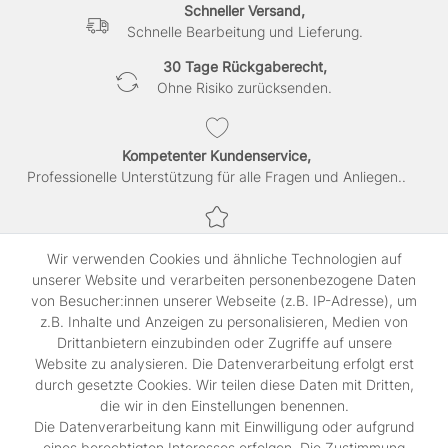
Schneller Versand,
Schnelle Bearbeitung und Lieferung.
30 Tage Rückgaberecht,
Ohne Risiko zurücksenden.
Kompetenter Kundenservice,
Professionelle Unterstützung für alle Fragen und Anliegen..
Sichere Bezahlung,
Wir verwenden Cookies und ähnliche Technologien auf
SSL-verschlüsselte Abwicklung für maximale Sicherheit.
unserer Website und verarbeiten personenbezogene Daten
von Besucher:innen unserer Webseite (z.B. IP-Adresse), um
z.B. Inhalte und Anzeigen zu personalisieren, Medien von
Shop
Drittanbietern einzubinden oder Zugriffe auf unsere
Kontakt
Website zu analysieren. Die Datenverarbeitung erfolgt erst
durch gesetzte Cookies. Wir teilen diese Daten mit Dritten,
die wir in den Einstellungen benennen.
Rechtliches
Die Datenverarbeitung kann mit Einwilligung oder aufgrund
Widerrufs­recht
eines berechtigten Interesses erfolgen. Die Zustimmung