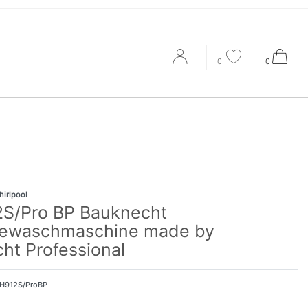
0
0
hirlpool
S/Pro BP Bauknecht
ewaschmaschine made by
ht Professional
H912S/ProBP