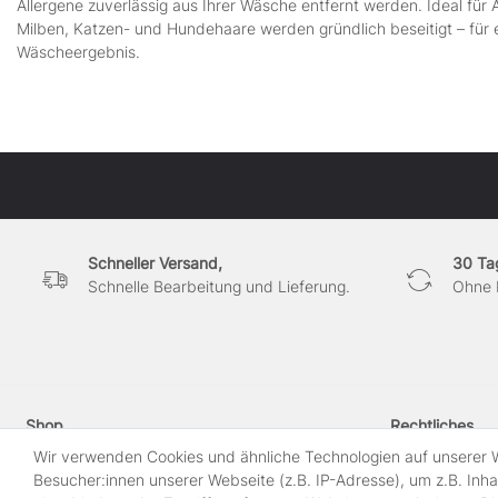
Allergene zuverlässig aus Ihrer Wäsche entfernt werden. Ideal für A
Milben, Katzen- und Hundehaare werden gründlich beseitigt – fü
Wäscheergebnis.
Schneller Versand,
30 Ta
Schnelle Bearbeitung und Lieferung.
Ohne 
Shop
Rechtliches
Kontakt
Widerrufs­recht
Wir verwenden Cookies und ähnliche Technologien auf unserer
Impressum
Besucher:innen unserer Webseite (z.B. IP-Adresse), um z.B. Inha