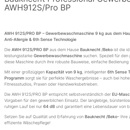
AWH912S/Pro BP
AWH 912S/PRO BP – Gewerbewaschmaschine 9 kg aus dem Hause
Anti-Allergie & 6th Sense Technologie
Die
AWH 912S/PRO BP
aus dem Hause
Bauknecht
/Beko
ist die 
leistungsstarke
Gewerbewaschmaschine
suchen. Speziell für den 
diese Maschine durch ihre robuste Bauweise, einfache Bedienung
Mit einer großzügigen
Kapazität von 9 kg
, intelligenter
6th Sense 
Programm
sorgt sie für perfekte Waschergebnisse – auch bei hohe
Fitnessstudios, Praxen oder Handwerksbetrieben.
Die AWH 912S/PRO BP entspricht selbstverständlich der
EU-Masch
Vorgaben für den gewerblichen Einsatz. Der langlebige, bürstenlo
ruhigen Lauf bei nur
64 dB
und garantiert eine Lebensdauer von b
Setzen Sie auf Qualität und Erfahrung von
Bauknecht
/Beko
– Ihre
effiziente Wäschepflege!