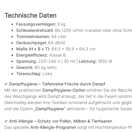
Technische Daten
Fassungsvermögen:
9 kg
Schleuderdrehzahl:
Bis 1200 U/min (variabel oder ohne Sch
Trommelvolumen:
64 Liter
Geräuschpegel:
64 dB(A)
Maße (H x B x T):
84,5 x 59,9 x 64,3 cm
Energieeffizienz:
Klasse B
Spannung:
220–240 V / 50 Hz |
Leistung:
1850 W
Gewicht:
80 kg netto
Türanschlag:
Links
✔ Dampfhygiene – Tiefenreine Frische durch Dampf
Mit der praktischen
Dampfhygiene-Option
erhöhen Sie die Waschkr
des Waschgangs wird Dampf erzeugt, der tief in die Fasern eindring
Gleichzeitig werden Ihre Textilien schonend aufgefrischt und geg
und die Option
„Dampfhygiene“
aktivieren – für hygienische Saub
✔ Anti-Allergie – Schutz vor Pollen, Milben & Tierhaaren
Das spezielle
Anti-Allergie-Programm
sorgt mit Hochtemperatur-Ph