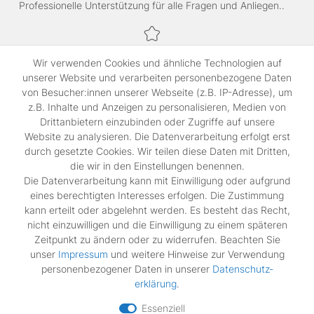
Professionelle Unterstützung für alle Fragen und Anliegen..
Sichere Bezahlung,
Wir verwenden Cookies und ähnliche Technologien auf
SSL-verschlüsselte Abwicklung für maximale Sicherheit.
unserer Website und verarbeiten personenbezogene Daten
von Besucher:innen unserer Webseite (z.B. IP-Adresse), um
z.B. Inhalte und Anzeigen zu personalisieren, Medien von
Shop
Drittanbietern einzubinden oder Zugriffe auf unsere
Kontakt
Website zu analysieren. Die Datenverarbeitung erfolgt erst
durch gesetzte Cookies. Wir teilen diese Daten mit Dritten,
die wir in den Einstellungen benennen.
Rechtliches
Die Datenverarbeitung kann mit Einwilligung oder aufgrund
Widerrufs­recht
eines berechtigten Interesses erfolgen. Die Zustimmung
Impressum
kann erteilt oder abgelehnt werden. Es besteht das Recht,
Daten­schutz­erklärung
nicht einzuwilligen und die Einwilligung zu einem späteren
AGB
Zeitpunkt zu ändern oder zu widerrufen. Beachten Sie
Vertrag widerrufen
unser
Impressum
und weitere Hinweise zur Verwendung
personenbezogener Daten in unserer
Daten­schutz­
erklärung
.
Zahlungsarten
Essenziell