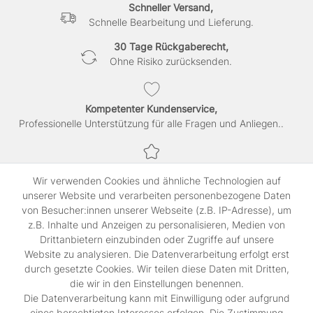
Schneller Versand,
Schnelle Bearbeitung und Lieferung.
30 Tage Rückgaberecht,
Ohne Risiko zurücksenden.
Kompetenter Kundenservice,
Professionelle Unterstützung für alle Fragen und Anliegen..
Sichere Bezahlung,
Wir verwenden Cookies und ähnliche Technologien auf
SSL-verschlüsselte Abwicklung für maximale Sicherheit.
unserer Website und verarbeiten personenbezogene Daten
von Besucher:innen unserer Webseite (z.B. IP-Adresse), um
z.B. Inhalte und Anzeigen zu personalisieren, Medien von
Shop
Drittanbietern einzubinden oder Zugriffe auf unsere
Kontakt
Website zu analysieren. Die Datenverarbeitung erfolgt erst
durch gesetzte Cookies. Wir teilen diese Daten mit Dritten,
die wir in den Einstellungen benennen.
Rechtliches
Die Datenverarbeitung kann mit Einwilligung oder aufgrund
Widerrufs­recht
eines berechtigten Interesses erfolgen. Die Zustimmung