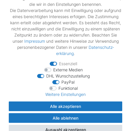
die wir in den Einstellungen benennen.
Rechtliches
Die Datenverarbeitung kann mit Einwilligung oder aufgrund
Widerrufs­recht
eines berechtigten Interesses erfolgen. Die Zustimmung
Impressum
kann erteilt oder abgelehnt werden. Es besteht das Recht,
Daten­schutz­erklärung
nicht einzuwilligen und die Einwilligung zu einem späteren
AGB
Zeitpunkt zu ändern oder zu widerrufen. Beachten Sie
Vertrag widerrufen
unser
Impressum
und weitere Hinweise zur Verwendung
personenbezogener Daten in unserer
Daten­schutz­
erklärung
.
Zahlungsarten
Essenziell
Externe Medien
DHL Wunschzustellung
PayPal
Funktional
Wir verschicken mit
Weitere Einstellungen
Alle akzeptieren
Alle ablehnen
© Copyright MDS Ersatzteile 2026 | Alle Rechte vorbehalten.
Auswahl akzeptieren