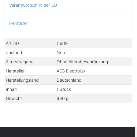
Verantwortlich in der EU
Hersteller
Technisches
Wert
Art.-ID
15519
Merkmal
Zustand
Neu
Altersfreigabe
Ohne Altersbeschränkung
Hersteller
AEG Electrolux
Herstellungsland
Deutschland
Inhalt
1 Stück
Gewicht
660 g