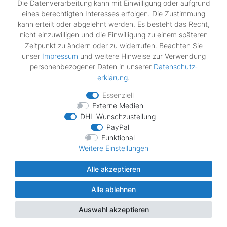
Die Datenverarbeitung kann mit Einwilligung oder aufgrund
Widerrufs­recht
eines berechtigten Interesses erfolgen. Die Zustimmung
Impressum
kann erteilt oder abgelehnt werden. Es besteht das Recht,
Daten­schutz­erklärung
nicht einzuwilligen und die Einwilligung zu einem späteren
AGB
Zeitpunkt zu ändern oder zu widerrufen. Beachten Sie
Vertrag widerrufen
unser
Impressum
und weitere Hinweise zur Verwendung
personenbezogener Daten in unserer
Daten­schutz­
erklärung
.
Zahlungsarten
Essenziell
Externe Medien
DHL Wunschzustellung
PayPal
Funktional
Wir verschicken mit
Weitere Einstellungen
Alle akzeptieren
Alle ablehnen
© Copyright MDS Ersatzteile 2026 | Alle Rechte vorbehalten.
Auswahl akzeptieren